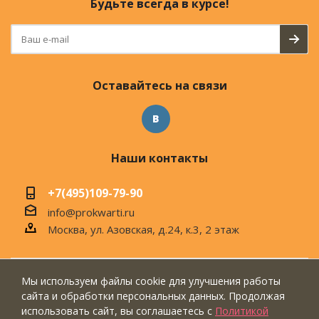
Будьте всегда в курсе!
Оставайтесь на связи
Наши контакты
+7(495)109-79-90
info@prokwarti.ru
Москва, ул. Азовская, д.24, к.3, 2 этаж
Мы используем файлы cookie для улучшения работы
© 2026 Магазин современного интерьера
сайта и обработки персональных данных. Продолжая
"ПроКвартиРу"
использовать сайт, вы соглашаетесь с
Политикой