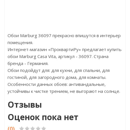
Страна:Беларусь
Страна:
0
Размер:1380х190х8
Размер:942
Обои Marburg 36097 прекрасно впишутся в интерьер
помещения.
Интернет-магазин «ПроквартиРу» предлагает купить
обои Marburg Casa Vita, артикул - 36097. Страна
бренда - Германия.
Обои подойдут для: для кухни, для спальни, для
гостиной, для загородного дома, для комнаты.
Особенности данных обоев: антивандальные,
устойчивы к чистке трением, не выгорают на солнце.
Отзывы
Оценок пока нет
(0)