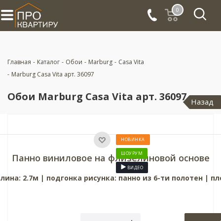
0
Главная
-
Каталог
-
Обои
-
Marburg
-
Casa Vita
-
Marburg Casa Vita арт. 36097
Обои Marburg Casa Vita арт. 36097
Назад
НОВИНКА
ШОУРУМ
Панно виниловое на флизелиновой основе
ВИДЕО
лина: 2.7м | подгонка рисунка: панно из 6-ти полотен
|
пл