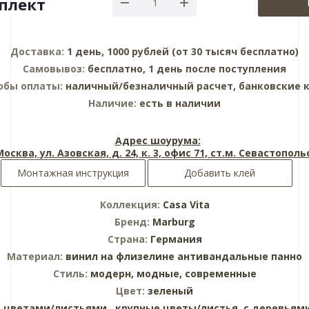
плект
Доставка:
1 день, 1000 рублей (от 30 тысяч бесплатно)
Самовывоз:
бесплатно, 1 день после поступления
обы оплаты:
наличный/безналичный расчет, банковские 
Наличие:
есть в наличии
Адрес шоурума:
 Москва, ул. Азовская, д. 24, к. 3, офис 71, ст.м. Севастопол
Монтажная инструкция
Добавить клей
Коллекция:
Casa Vita
Бренд:
Marburg
Страна:
Германия
Материал:
винил на флизелине
антивандальные
панно
Стиль:
модерн,
модные,
современные
Цвет:
зеленый
с цветами/листьями ,
крупные цветы/листья,
с деревьям