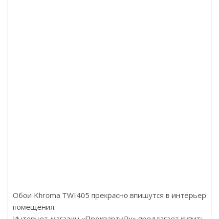
Артикул:Oak Light Tobacco 09
Артикул:1.51.338
Цена:3050.00р/м2
Цена:1491.00р
Бренд:Floor Factor
Бренд:Европласт
Страна:Китай
Страна:Россия
Размер:1218х180х5
Размер:40х9х2000
Обои Khroma TWI405 прекрасно впишутся в интерьер
помещения.
Интернет-магазин «ПроквартиРу» предлагает купить