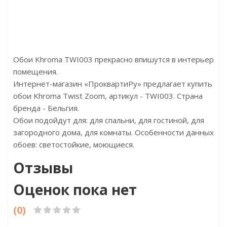
Страна:Германия
Страна:Италия
Стра
Размер:1,06х10,05
Размер:1,06x10,05
Размер
Обои Khroma TWI003 прекрасно впишутся в интерьер
помещения.
Интернет-магазин «ПроквартиРу» предлагает купить
обои Khroma Twist Zoom, артикул - TWI003. Страна
бренда - Бельгия.
Обои подойдут для: для спальни, для гостиной, для
загородного дома, для комнаты. Особенности данных
обоев: светостойкие, моющиеся.
Отзывы
Оценок пока нет
(0)