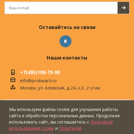
Оставайтесь на связи
Наши контакты
+7(495)109-79-90
info@prokwarti.ru
Москва, ул. Азовская, д.24, к.3, 2 этаж
Мы используем файлы cookie для улучшения работы
© 2026 Магазин современного интерьера
сайта и обработки персональных данных. Продолжая
"ПроКвартиРу"
использовать сайт, вы соглашаетесь с
Политикой
использования cookie
и
Политикой