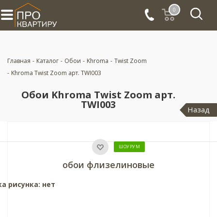
0
Главная
-
Каталог
-
Обои
-
Khroma
-
Twist Zoom
-
Khroma Twist Zoom арт. TWI003
Обои Khroma Twist Zoom арт.
TWI003
Назад
ШОУРУМ
обои флизелиновые
ка рисунка: нет