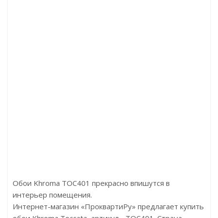
ул:D234-87
Артикул:1FP02 Подложка под ламинат F
:1059.00р
Цена:300.00
д:Decomaster
Бренд:FirstFl
ана:Россия
Страна:Кит
р:58х16х2400
Размер:16900х1
Обои Khroma TOC401 прекрасно впишутся в
интерьер помещения.
Интернет-магазин «ПроквартиРу» предлагает купить