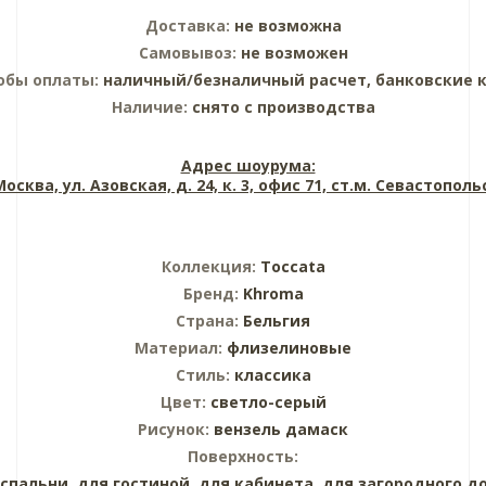
Доставка:
не возможна
Самовывоз:
не возможен
обы оплаты:
наличный/безналичный расчет, банковские 
Наличие:
снято с производства
Адрес шоурума:
 Москва, ул. Азовская, д. 24, к. 3, офис 71, ст.м. Севастопол
Коллекция:
Toccata
Бренд:
Khroma
Страна:
Бельгия
Материал:
флизелиновые
Стиль:
классика
Цвет:
светло-серый
Рисунок:
вензель дамаск
Поверхность:
 спальни,
для гостиной,
для кабинета,
для загородного д