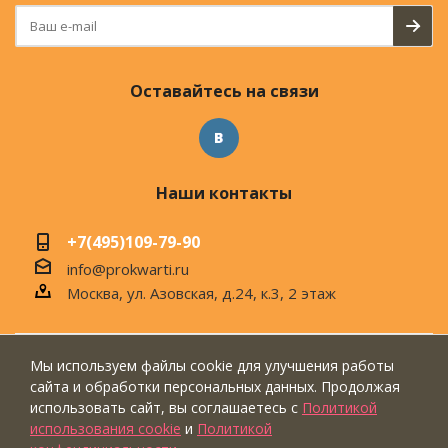
Оставайтесь на связи
Наши контакты
+7(495)109-79-90
info@prokwarti.ru
Москва, ул. Азовская, д.24, к.3, 2 этаж
Мы используем файлы cookie для улучшения работы
© 2026 Магазин современного интерьера
сайта и обработки персональных данных. Продолжая
"ПроКвартиРу"
использовать сайт, вы соглашаетесь с
Политикой
использования cookie
и
Политикой