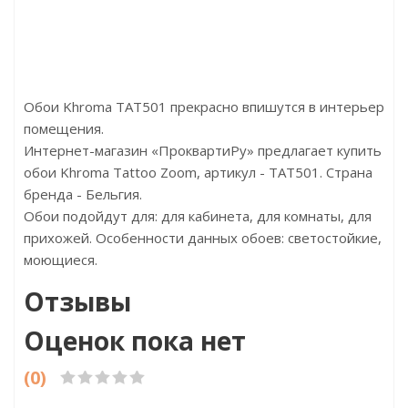
Россия
Страна:Россия
Страна:Южная К
06х10,05
Размер:1х10,05
Размер:1,06х1
Обои Khroma TAT501 прекрасно впишутся в интерьер
помещения.
Интернет-магазин «ПроквартиРу» предлагает купить
обои Khroma Tattoo Zoom, артикул - TAT501. Страна
бренда - Бельгия.
Обои подойдут для: для кабинета, для комнаты, для
прихожей. Особенности данных обоев: светостойкие,
моющиеся.
Отзывы
Оценок пока нет
(0)