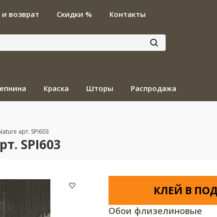
 и возврат
Скидки %
Контакты
епнина
Краска
Шторы
Распродажа
Nature арт. SPI603
рт. SPI603
КЛЕЙ В ПОД
Обои флизелиновые