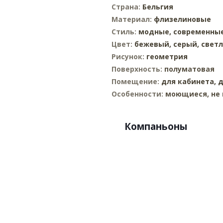
Страна:
Бельгия
Материал:
флизелиновые
Стиль:
модные,
современны
Цвет:
бежевый,
серый,
свет
Рисунок:
геометрия
Поверхность:
полуматовая
Помещение:
для кабинета,
д
Особенности:
моющиеся, не 
Компаньоны