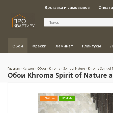
Доставка и самовывоз
Оплата
Обои
Фрески
Ламинат
Плинтусы
Л
Главная
-
Каталог
-
Обои
-
Khroma
-
Spirit of Nature
-
Khroma Spirit of 
Обои Khroma Spirit of Nature а
НОВИНКА
ШОУРУМ