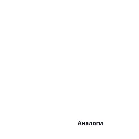
Артикул:RYT001
Цена:11767р
Бренд:Khroma
Страна:Бельгия
Размер:0,53х10,05
Аналоги