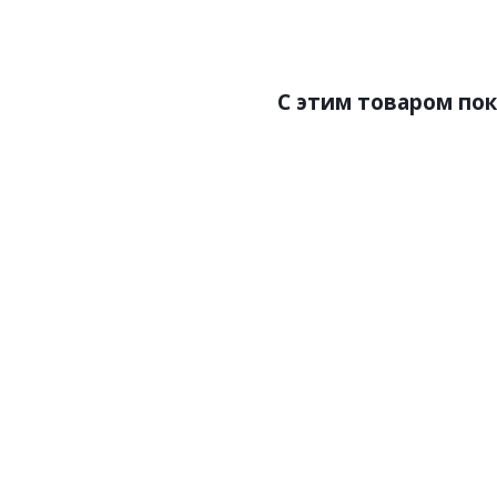
Размер:0,70х10,05
Раз
C этим товаром по