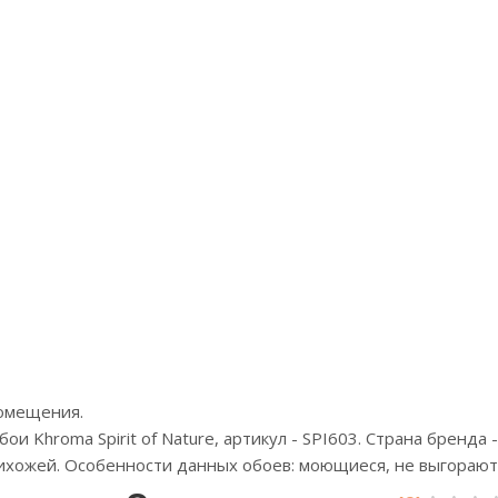
Артикул:IMG1 001/1
Цена:12975р
Бренд:Loymina
Страна:Россия
Размер:1х10,05
помещения.
 Khroma Spirit of Nature, артикул - SPI603. Страна бренда -
рихожей. Особенности данных обоев: моющиеся, не выгорают