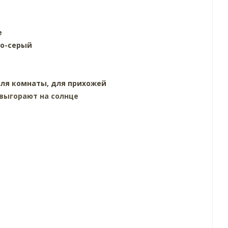
е
ло-серый
ля комнаты,
для прихожей
выгорают на солнце