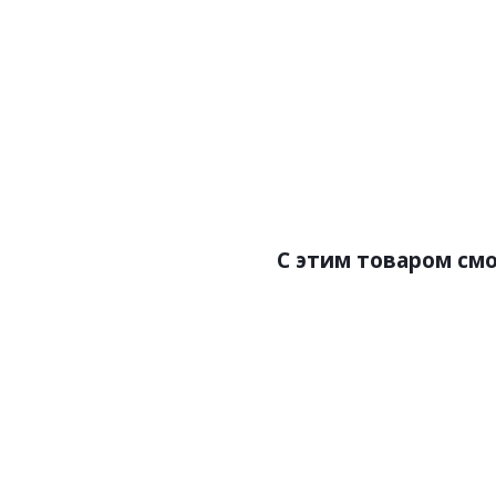
Артикул:LV136 LONG NP
Цена:2250.00р
Бренд:Hiwood
Страна:Корея
Размер:120х12х3000
С этим товаром см