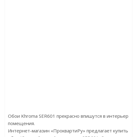
рочности ламинированная, с пароизоляцией и покры
Цена:327.14р/м2
Бренд:Solid
Страна:Россия
Размер:10000x1050x1,5
Обои Khroma SER601 прекрасно впишутся в интерьер
помещения.
Интернет-магазин «ПроквартиРу» предлагает купить