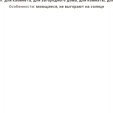
е:
для кабинета,
для загородного дома,
для комнаты,
дл
Особенности:
моющиеся, не выгорают на солнце