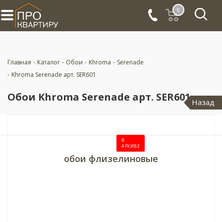
0
Главная
-
Каталог
-
Обои
-
Khroma
-
Serenade
-
Khroma Serenade арт. SER601
Обои Khroma Serenade арт. SER601
Назад
В
АРХИВЕ
обои флизелиновые