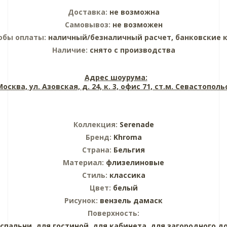
Доставка:
не возможна
Самовывоз:
не возможен
обы оплаты:
наличный/безналичный расчет, банковские 
Наличие:
снято с производства
Адрес шоурума:
 Москва, ул. Азовская, д. 24, к. 3, офис 71, ст.м. Севастопол
Коллекция:
Serenade
Бренд:
Khroma
Страна:
Бельгия
Материал:
флизелиновые
Стиль:
классика
Цвет:
белый
Рисунок:
вензель дамаск
Поверхность:
 спальни,
для гостиной,
для кабинета,
для загородного д