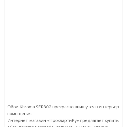
Артикул:D4766 Дуб Петерсон тёмный
Арти
Цена:2790.00р/м2
Цена
Бренд:Kronotex
Брен
Страна:Германия
Ст
Размер:1380x244x8
Разме
Обои Khroma SER302 прекрасно впишутся в интерьер
помещения.
Интернет-магазин «ПроквартиРу» предлагает купить