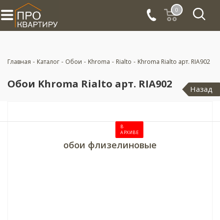
0
Главная
-
Каталог
-
Обои
-
Khroma
-
Rialto
-
Khroma Rialto арт. RIA902
Обои Khroma Rialto арт. RIA902
Назад
В
АРХИВЕ
обои флизелиновые