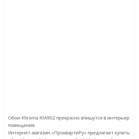
206 Дуб Имперский
Артикул:AD321
Артику
Цена:9038.00р
Цена:1
Бренд:Perfect
Бренд
Страна:Китай
Стран
Размер:124х100х2400
Размер:
Обои Khroma RIA902 прекрасно впишутся в интерьер
помещения.
Интернет-магазин «ПроквартиРу» предлагает купить