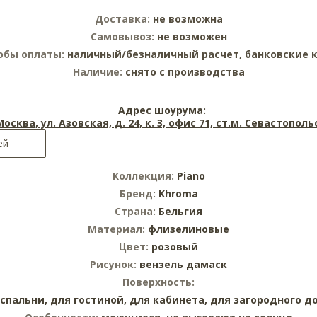
Доставка:
не возможна
Самовывоз:
не возможен
обы оплаты:
наличный/безналичный расчет, банковские 
Наличие:
снято с производства
Адрес шоурума:
 Москва, ул. Азовская, д. 24, к. 3, офис 71, ст.м. Севастопол
ей
Коллекция:
Piano
Бренд:
Khroma
Страна:
Бельгия
Материал:
флизелиновые
Цвет:
розовый
Рисунок:
вензель дамаск
Поверхность:
 спальни,
для гостиной,
для кабинета,
для загородного д