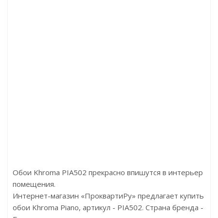
рочности ламинированная, с пароизоляцией и покры
Цена:327.14р/м2
Бренд:Solid
Страна:Россия
Размер:10000x1050x1,5
Обои Khroma PIA502 прекрасно впишутся в интерьер
помещения.
Интернет-магазин «ПроквартиРу» предлагает купить
обои Khroma Piano, артикул - PIA502. Страна бренда -