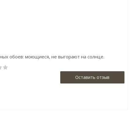
Бренд:Holden Decor
Бренд:Khroma
Страна:Англия
Страна:Бельгия
Размер:0,53х10,05
Размер:0,53х10,05
нных обоев: моющиеся, не выгорают на солнце.
Оставить отзыв