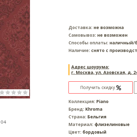
Доставка:
не возможна
Самовывоз:
не возможен
Способы оплаты:
наличный/б
Наличие:
снято с производс
Адрес шоурума:
г. Москва, ул. Азовская, д. 2
Получить скидку
Коллекция:
Piano
Бренд:
Khroma
Страна:
Бельгия
304
Материал:
флизелиновые
Цвет:
бордовый