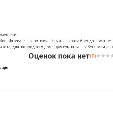
Бренд:Emiliana Parati
Страна:Италия
Размер:1,06х10,05
помещения.
и Khroma Piano, артикул - PIA304. Страна бренда - Бельгия.
бинета, для загородного дома, для комнаты. Особенности да
Оценок пока нет
(0)
варе