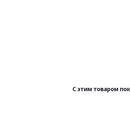
Артикул:Z20140
Арт
Цена:6200.00р
Цен
Бренд:Zambaiti Parati
Б
Страна:Италия
Ст
Размер:0,53х10,05
Раз
C этим товаром по