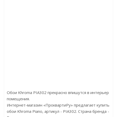
рочности ламинированная, с пароизоляцией и покры
Цена:327.14р/м2
Бренд:Solid
Страна:Россия
Размер:10000x1050x1,5
Обои Khroma PIA302 прекрасно впишутся в интерьер
помещения.
Интернет-магазин «ПроквартиРу» предлагает купить
обои Khroma Piano, артикул - PIA302. Страна бренда -