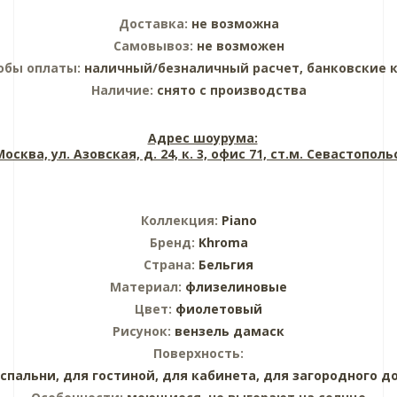
Доставка:
не возможна
Самовывоз:
не возможен
обы оплаты:
наличный/безналичный расчет, банковские 
Наличие:
снято с производства
Адрес шоурума:
 Москва, ул. Азовская, д. 24, к. 3, офис 71, ст.м. Севастопол
Коллекция:
Piano
Бренд:
Khroma
Страна:
Бельгия
Материал:
флизелиновые
Цвет:
фиолетовый
Рисунок:
вензель дамаск
Поверхность:
 спальни,
для гостиной,
для кабинета,
для загородного д