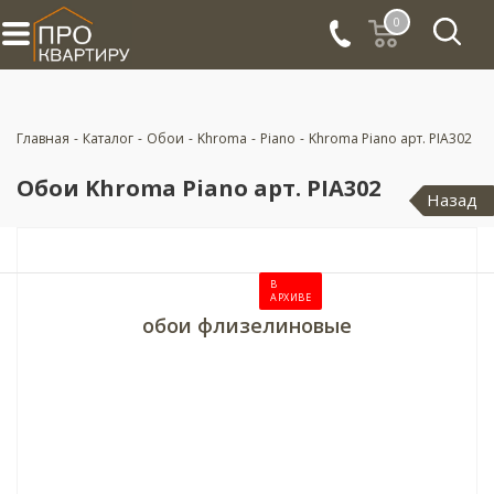
0
Главная
-
Каталог
-
Обои
-
Khroma
-
Piano
-
Khroma Piano арт. PIA302
Обои Khroma Piano арт. PIA302
Назад
В
АРХИВЕ
обои флизелиновые