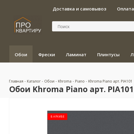
Доставка и самовывоз
Оплата
Обои
Фрески
Ламинат
Плинтусы
Л
Главная
-
Каталог
-
Обои
-
Khroma
-
Piano
-
Khroma Piano арт. PIA101
Обои Khroma Piano арт. PIA101
В АРХИВЕ