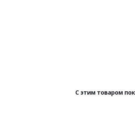
Артикул:Z81003
Арт
Цена:15600.00р
Цен
Бренд:Zambaiti Parati
Бренд
Страна:Италия
Ст
Размер:1,06х10
Ра
C этим товаром по