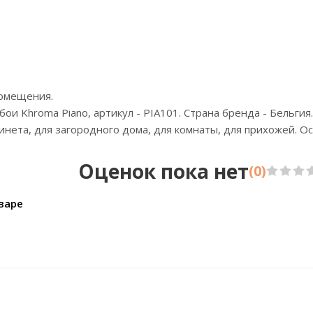
Бренд:A.S. Creation
Брен
Страна:Германия
С
Размер:1,06х10,05
Раз
помещения.
и Khroma Piano, артикул - PIA101. Страна бренда - Бельгия.
абинета, для загородного дома, для комнаты, для прихожей. 
Оценок пока нет
(0)
варе