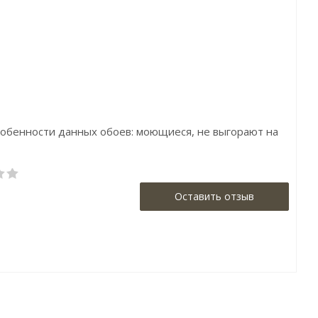
д:Zambaiti Parati
Бренд:Zambaiti Parati
Бренд:Wallque
трана:Италия
Страна:Италия
Страна:Амери
мер:1,06х10,05
Размер:1,06x10,05
Размер:0,69х8,
Особенности данных обоев: моющиеся, не выгорают на
Оставить отзыв