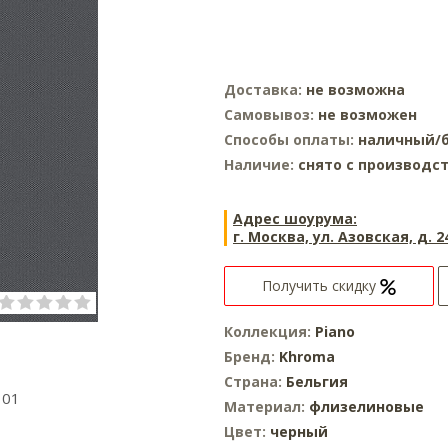
Доставка:
не возможна
Самовывоз:
не возможен
Способы оплаты:
наличный/б
Наличие:
снято с производс
Адрес шоурума:
г. Москва, ул. Азовская, д. 2
Получить скидку
Коллекция:
Piano
Бренд:
Khroma
Страна:
Бельгия
101
Материал:
флизелиновые
Цвет:
черный