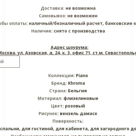
Доставка:
не возможна
Самовывоз:
не возможен
обы оплаты:
наличный/безналичный расчет, банковские 
Наличие:
снято с производства
Адрес шоурума:
 Москва, ул. Азовская, д. 24, к. 3, офис 71, ст.м. Севастопол
ей
Коллекция:
Piano
Бренд:
Khroma
Страна:
Бельгия
Материал:
флизелиновые
Цвет:
розовый
Рисунок:
вензель дамаск
Поверхность:
 спальни,
для гостиной,
для кабинета,
для загородного д