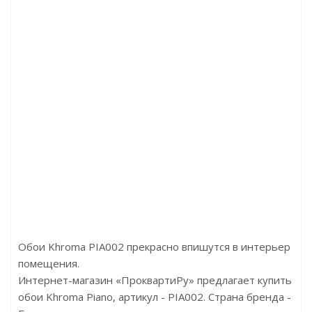
7
Артикул:D3077 Дуб Эверест бронза
Артик
р
Цена:3890.00р/м2
Цена
t
Бренд:Kronotex
Брен
я
Страна:Германия
Стр
000
Размер:1845x188x12
Разме
Обои Khroma PIA002 прекрасно впишутся в интерьер
помещения.
Интернет-магазин «ПроквартиРу» предлагает купить
обои Khroma Piano, артикул - PIA002. Страна бренда -