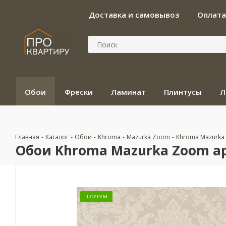
Доставка и самовывоз
Оплата
Обои
Фрески
Ламинат
Плинтусы
Л
Главная
-
Каталог
-
Обои
-
Khroma
-
Mazurka Zoom
-
Khroma Mazurka
Обои Khroma Mazurka Zoom ар
ШОУРУМ