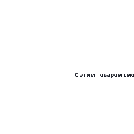
Артикул:P107
Артик
Цена:472.00р
Бренд:Perfect
Страна:Россия
Размер:50х15х2000
Р
С этим товаром см