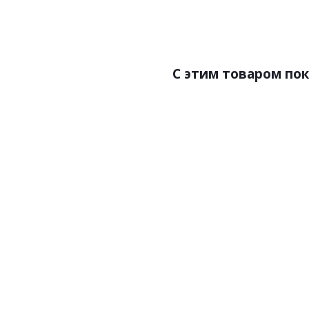
Страна:Италия
Ст
Размер:0,53х10,05
Ра
C этим товаром по