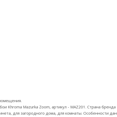
Артикул:MS11614
Ар
Цена:5250р
Бренд:Призма (Prisma)
Страна:Китай
Размер:1,06х10,05
помещения.
ои Khroma Mazurka Zoom, артикул - MAZ201. Страна бренда -
бинета, для загородного дома, для комнаты. Особенности дан