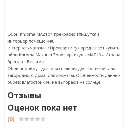
Страна:Корея
Страна:
Размер:30х100х2000
Размер:12
Обои Khroma MAZ104 прекрасно впишутся в
интерьер помещения.
Интернет-магазин «ПроквартиРу» предлагает купить
обои Khroma Mazurka Zoom, артикул - MAZ104. Страна
бренда - Бельгия.
Обои подойдут для: для спальни, для гостиной, для
загородного дома, для комнаты. Особенности данных
обоев: влагостойкие, не выгорают на солнце.
Отзывы
Оценок пока нет
(0)