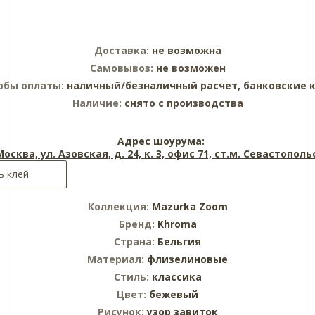
Доставка:
не возможна
Самовывоз:
не возможен
обы оплаты:
наличный/безналичный расчет, банковские 
Наличие:
снято с производства
Адрес шоурума:
 Москва, ул. Азовская, д. 24, к. 3, офис 71, ст.м. Севастопол
ь клей
Коллекция:
Mazurka Zoom
Бренд:
Khroma
Страна:
Бельгия
Материал:
флизелиновые
Стиль:
классика
Цвет:
бежевый
Рисунок:
узор завиток