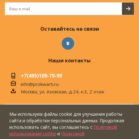
Оставайтесь на связи
Наши контакты
+7(495)109-79-90
info@prokwarti.ru
Москва, ул. Азовская, д.24, к.3, 2 этаж
Мы используем файлы cookie для улучшения работы
© 2026 Магазин современного интерьера
сайта и обработки персональных данных. Продолжая
"ПроКвартиРу"
использовать сайт, вы соглашаетесь с
Политикой
использования cookie
и
Политикой