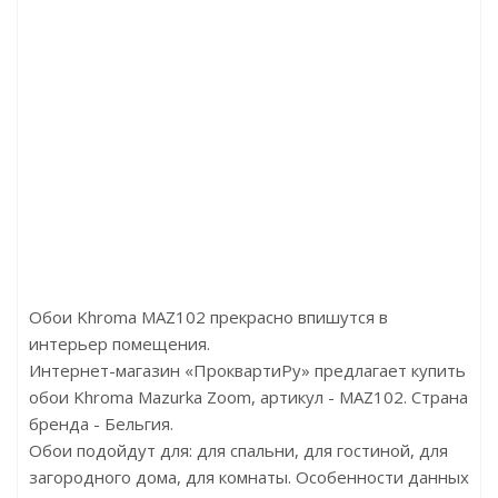
икул:ER12244-05
Артикул:ER12238-20
Артик
Цена:4140р
Цена:4140р
Це
Бренд:Erismann
Бренд:Erismann
Бренд:Be
Страна:Германия
Страна:Германия
Стран
Размер:1,06х10,05
Размер:1,06х10,05
Раз
Обои Khroma MAZ102 прекрасно впишутся в
интерьер помещения.
Интернет-магазин «ПроквартиРу» предлагает купить
обои Khroma Mazurka Zoom, артикул - MAZ102. Страна
бренда - Бельгия.
Обои подойдут для: для спальни, для гостиной, для
загородного дома, для комнаты. Особенности данных