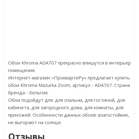
Цена:2500.00р/м2
Бренд:Floor4me
Страна:Узбекистан
Размер:635х127х4
Обои Khroma ADA707 прекрасно впишутся в интерьер
помещения.
Интернет-магазин «ПроквартиРу» предлагает купить
обои Khroma Mazurka Zoom, артикул - ADA707. Страна
бренда - Бельгия.
Обои подойдут для: для спальни, для гостиной, для
кабинета, для загородного дома, для комнаты, для
прихожей. Особенности данных обоев: влагостойкие,
не выгорают на солнце.
Отзывы