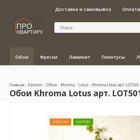
Доставка и самовывоз
Оплата
Обои
Фрески
Ламинат
Плинтусы
Л
Главная
-
Каталог
-
Обои
-
Khroma
-
Lotus
-
Khroma Lotus арт. LOT501
Обои Khroma Lotus арт. LOT50
НОВИНКА
ШОУРУМ