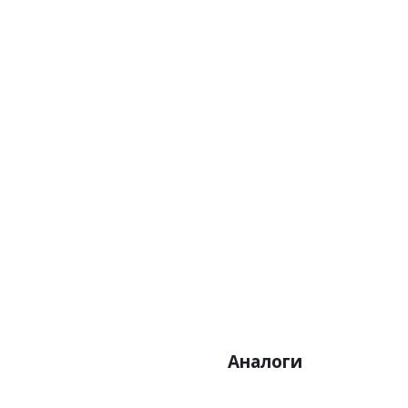
Артикул:MAG001
Цена:6660р
Бренд:Khroma
Страна:Бельгия
Размер:0,53х10,05
Аналоги