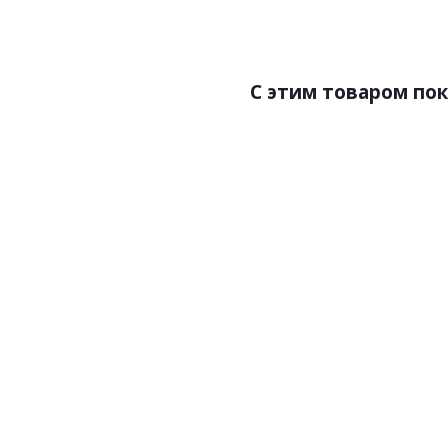
Размер:0,53х10,05
Раз
C этим товаром по