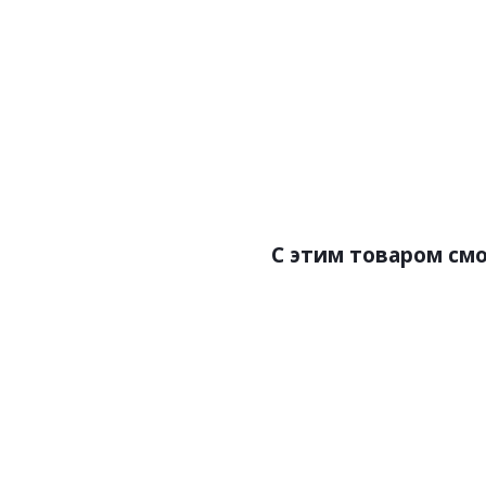
Артикул:P97
Артик
Цена:738.00р
Бренд:Perfect
Страна:Россия
Размер:70х18х2000
С этим товаром см