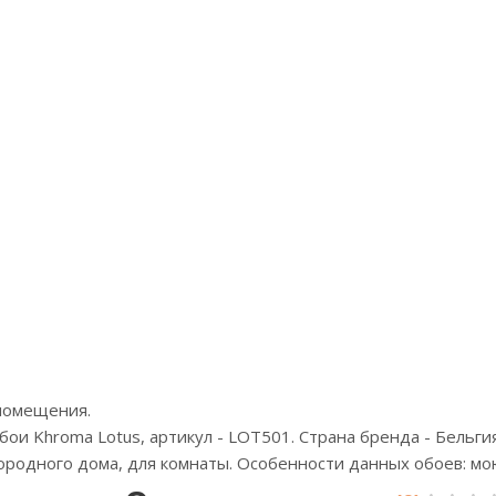
Артикул:Z57737
Арт
Цена:5900р
Ц
Бренд:Zambaiti Parati
Бренд
Страна:Италия
Ст
Размер:0,53х10,05
Раз
помещения.
ои Khroma Lotus, артикул - LOT501. Страна бренда - Бельгия
агородного дома, для комнаты. Особенности данных обоев: м