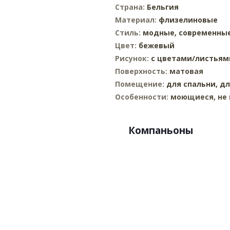
Страна:
Бельгия
Материал:
флизелиновые
Стиль:
модные,
современны
Цвет:
бежевый
Рисунок:
с цветами/листьям
Поверхность:
матовая
Помещение:
для спальни,
дл
Особенности:
моющиеся, не 
Компаньоны