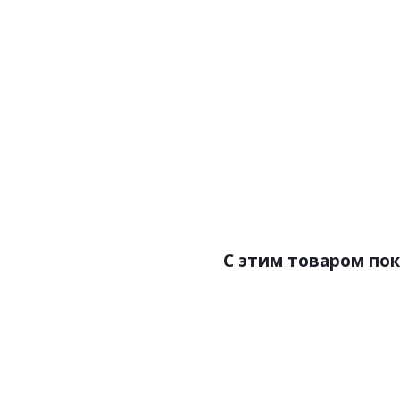
Артикул:Z90019
Арт
Цена:11700.00р
Цен
Бренд:Zambaiti Parati
Бренд
Страна:Италия
Ст
Размер:0,70х10,05
Раз
C этим товаром по