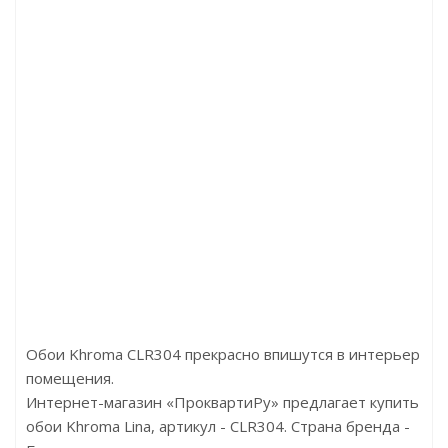
 Дуб горный серебристый
Артикул:CB510N
а:3890.00р/м2
Цена:292.00р
Бренд:Kronotex
Бренд:Orac
трана:Германия
Страна:Бельгия
змер:1845x188x12
Размер:40х40х2000
Обои Khroma CLR304 прекрасно впишутся в интерьер
помещения.
Интернет-магазин «ПроквартиРу» предлагает купить
обои Khroma Lina, артикул - CLR304. Страна бренда -