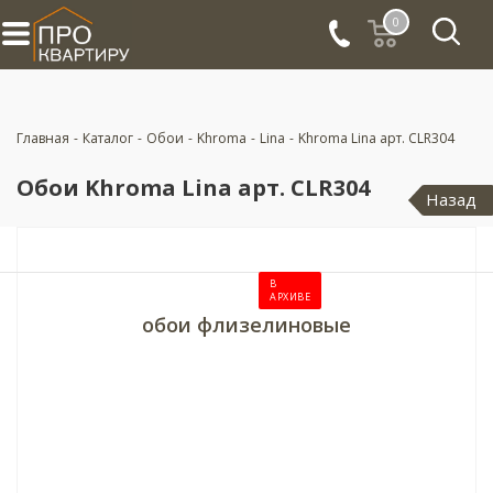
0
Главная
-
Каталог
-
Обои
-
Khroma
-
Lina
-
Khroma Lina арт. CLR304
Обои Khroma Lina арт. CLR304
Назад
В
АРХИВЕ
обои флизелиновые