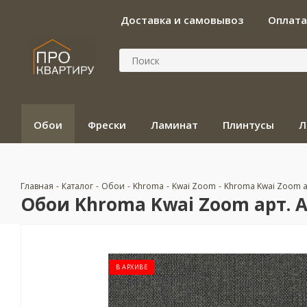
Доставка и самовывоз
Оплата
Обои
Фрески
Ламинат
Плинтусы
Л
Главная
-
Каталог
-
Обои
-
Khroma
-
Kwai Zoom
-
Khroma Kwai Zoom а
Обои Khroma Kwai Zoom арт. 
В АРХИВЕ