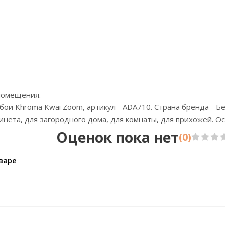
Цена:3222р
Ц
Бренд:Yasham
Бренд:
Страна:Турция
Стр
Размер:1,06х10,05
Р
помещения.
ои Khroma Kwai Zoom, артикул - ADA710. Страна бренда - Бе
бинета, для загородного дома, для комнаты, для прихожей. 
Оценок пока нет
(0)
варе