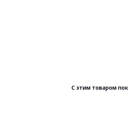
Артикул:Z76008
Арт
Цена:8500.00р
Цен
Бренд:Zambaiti Parati
Бренд
Страна:Италия
Ст
Размер:0,70х10
Раз
C этим товаром по