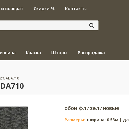
 и возврат
Скидки %
Контакты
епнина
Краска
Шторы
Распродажа
рт. ADA710
ADA710
обои флизелиновые
Размеры:
ширина: 0.53м | дл