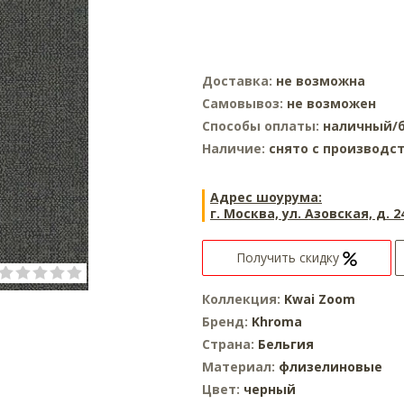
Доставка:
не возможна
Самовывоз:
не возможен
Способы оплаты:
наличный/б
Наличие:
снято с производс
Адрес шоурума:
г. Москва, ул. Азовская, д. 2
Получить скидку
Коллекция:
Kwai Zoom
Бренд:
Khroma
Страна:
Бельгия
Материал:
флизелиновые
Цвет:
черный