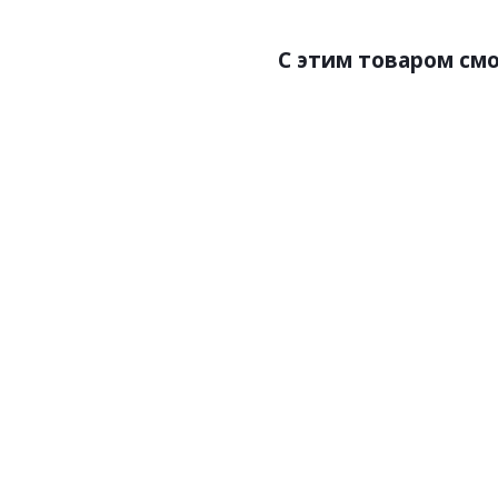
С этим товаром см
Артикул:8512-5
Ар