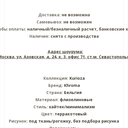
Доставка:
не возможна
Самовывоз:
не возможен
обы оплаты:
наличный/безналичный расчет, банковские 
Наличие:
снято с производства
Адрес шоурума:
 Москва, ул. Азовская, д. 24, к. 3, офис 71, ст.м. Севастопол
Коллекция:
Kurioza
Бренд:
Khroma
Страна:
Бельгия
Материал:
флизелиновые
Стиль:
хайтек/минимализм
Цвет:
терракотовый
Рисунок:
под ткань/рогожку,
без подбора рисунка