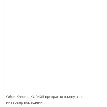
рочности ламинированная, с пароизоляцией и покры
Цена:327.14р/м2
Бренд:Solid
Страна:Россия
Размер:10000x1050x1,5
Обои Khroma KUR405 прекрасно впишутся в
интерьер помещения.