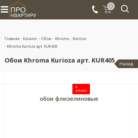
0
Главная
-
Каталог
-
Обои
-
Khroma
-
Kurioza
-
Khroma Kurioza арт. KUR405
Обои Khroma Kurioza арт. KUR405
Назад
В
АРХИВЕ
обои флизелиновые