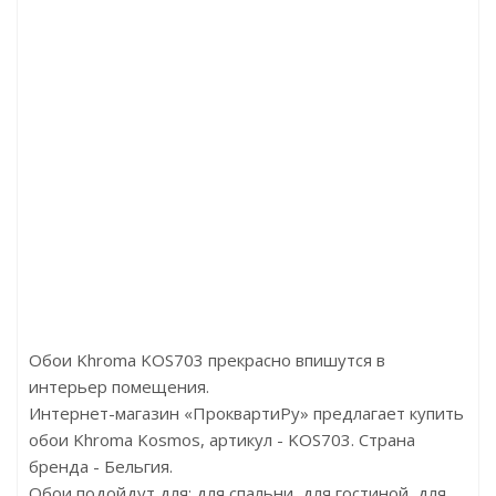
:G78496
Артикул:G78493
Артикул:G78480
6360р
Цена:6360р
Цена:6360р
:Aura
Бренд:Aura
Бренд:Aura
:Англия
Страна:Англия
Страна:Англия
,53х10,05
Размер:0,53х10,05
Размер:0,53х10,05
Обои Khroma KOS703 прекрасно впишутся в
интерьер помещения.
Интернет-магазин «ПроквартиРу» предлагает купить
обои Khroma Kosmos, артикул - KOS703. Страна
бренда - Бельгия.
Обои подойдут для: для спальни, для гостиной, для