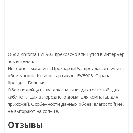
2.00р/м2
Цена:860.00р
Evofloor
Бренд:Decomaster
:Австрия
Страна:Китай
20х184х4,2
Размер:60х40х2000
Обои Khroma EVE903 прекрасно впишутся в интерьер
помещения.
Интернет-магазин «ПроквартиРу» предлагает купить
обои Khroma Kosmos, артикул - EVE903. Страна
бренда - Бельгия.
Обои подойдут для: для спальни, для гостиной, для
кабинета, для загородного дома, для комнаты, для
прихожей. Особенности данных обоев: влагостойкие,
не выгорают на солнце.
Отзывы