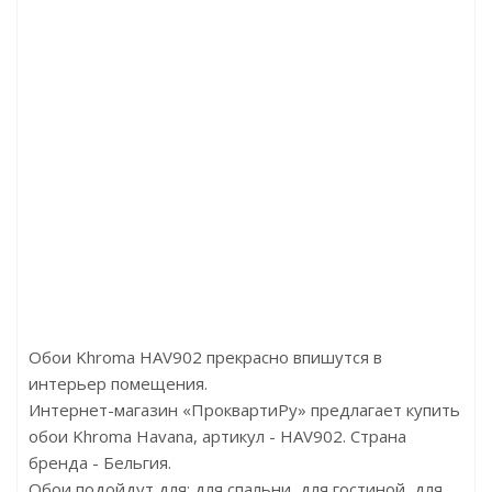
6013
Артикул:CY1524
Артикул:TC25221
0р
Цена:11040р
Цена:11880р
a
Бренд:York
Бренд:Aura
лия
Страна:Америка
Страна:Англия
10,05
Размер:0,685х8,2
Размер:0,53x10
Обои Khroma HAV902 прекрасно впишутся в
интерьер помещения.
Интернет-магазин «ПроквартиРу» предлагает купить
обои Khroma Havana, артикул - HAV902. Страна
бренда - Бельгия.
Обои подойдут для: для спальни, для гостиной, для