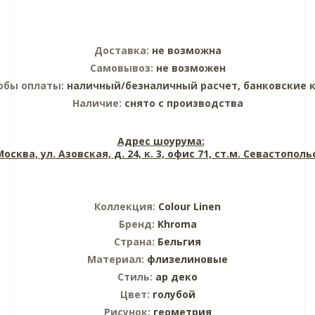
Доставка:
не возможна
Самовывоз:
не возможен
обы оплаты:
наличный/безналичный расчет, банковские 
Наличие:
снято с производства
Адрес шоурума:
 Москва, ул. Азовская, д. 24, к. 3, офис 71, ст.м. Севастопол
Коллекция:
Colour Linen
Бренд:
Khroma
Страна:
Бельгия
Материал:
флизелиновые
Стиль:
ар деко
Цвет:
голубой
Рисунок:
геометрия