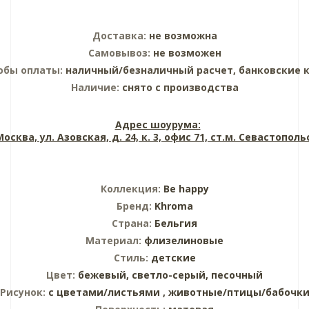
Доставка:
не возможна
Самовывоз:
не возможен
обы оплаты:
наличный/безналичный расчет, банковские 
Наличие:
снято с производства
Адрес шоурума:
 Москва, ул. Азовская, д. 24, к. 3, офис 71, ст.м. Севастопол
Коллекция:
Be happy
Бренд:
Khroma
Страна:
Бельгия
Материал:
флизелиновые
Стиль:
детские
Цвет:
бежевый,
светло-серый,
песочный
Рисунок:
с цветами/листьями ,
животные/птицы/бабочк