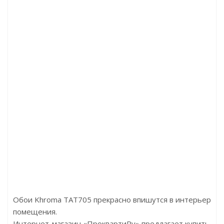
4797 Дуб горный серебристый
Артикул:CX132
Цена:3890.00р/м2
Цена:604.00р
Бренд:Kronotex
Бренд:Orac
Страна:Германия
Страна:Бельгия
Размер:1845x188x12
Размер:20х20х2000
Обои Khroma TAT705 прекрасно впишутся в интерьер
помещения.
Интернет-магазин «ПроквартиРу» предлагает купить