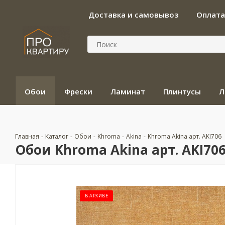
Доставка и самовывоз
Оплата
Обои
Фрески
Ламинат
Плинтусы
Л
Главная
-
Каталог
-
Обои
-
Khroma
-
Akina
-
Khroma Akina арт. AKI706
Обои Khroma Akina арт. AKI70
В АРХИВЕ