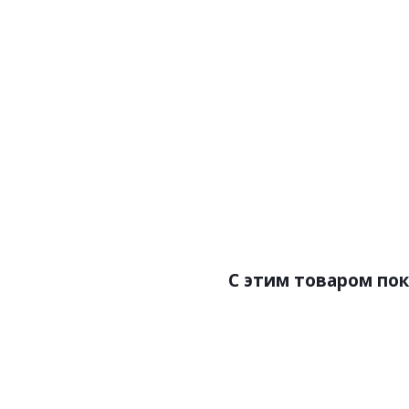
Артикул:Z80056
Арт
Цена:13900.00р
Цен
Бренд:Zambaiti Parati
Бренд
Страна:Италия
Ст
Размер:1,06x10,05
Раз
C этим товаром по