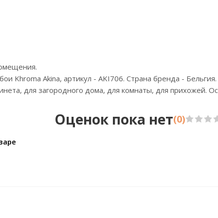
Бренд:Zambaiti Parati
Страна:Италия
Размер:0,70х10,05
помещения.
и Khroma Akina, артикул - AKI706. Страна бренда - Бельгия.
абинета, для загородного дома, для комнаты, для прихожей. 
Оценок пока нет
(0)
варе