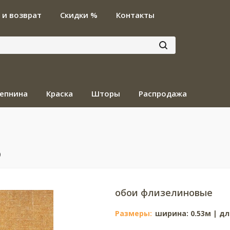
 и возврат
Скидки %
Контакты
епнина
Краска
Шторы
Распродажа
6
обои флизелиновые
Размеры:
ширина: 0.53м | дл