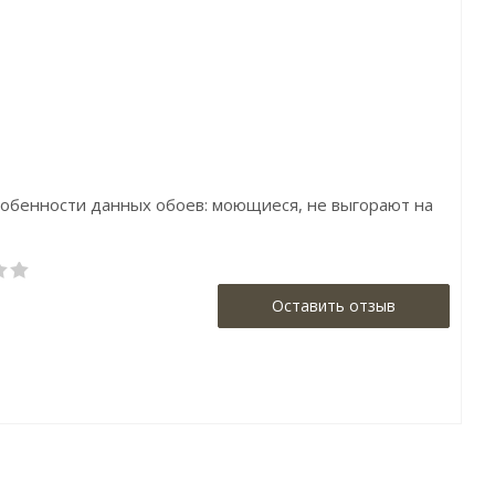
Бренд:Rasch
Бренд:Erismann
Страна:Германия
Страна:Германия
Размер:0,53х10,05
Размер:1,06х10
Особенности данных обоев: моющиеся, не выгорают на
Оставить отзыв