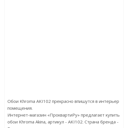
y замковые
Артикул:CX132
Артикул:1F048 
р/м2
Цена:604.00р
le
Бренд:Orac
ария
Страна:Бельгия
x10.5
Размер:20х20х2000
Обои Khroma AKI102 прекрасно впишутся в интерьер
помещения.
Интернет-магазин «ПроквартиРу» предлагает купить
обои Khroma Akina, артикул - AKI102. Страна бренда -