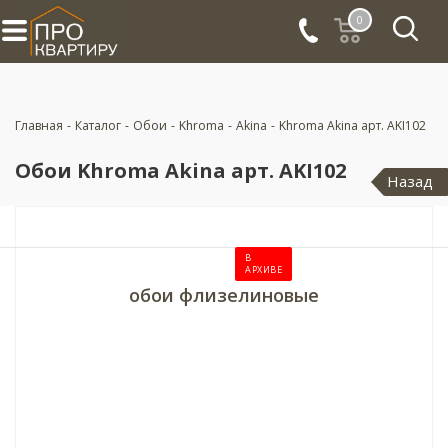
0
Главная
-
Каталог
-
Обои
-
Khroma
-
Akina
-
Khroma Akina арт. AKI102
Обои Khroma Akina арт. AKI102
Назад
В
АРХИВЕ
обои флизелиновые