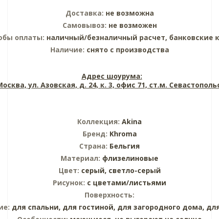
Доставка:
не возможна
Самовывоз:
не возможен
обы оплаты:
наличный/безналичный расчет, банковские 
Наличие:
снято с производства
Адрес шоурума:
 Москва, ул. Азовская, д. 24, к. 3, офис 71, ст.м. Севастопол
Коллекция:
Akina
Бренд:
Khroma
Страна:
Бельгия
Материал:
флизелиновые
Цвет:
серый,
светло-серый
Рисунок:
с цветами/листьями
Поверхность:
ие:
для спальни,
для гостиной,
для загородного дома,
дл