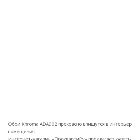
светлый 8мм.
Артикул:D4766 Дуб Петерсон тёмн
Цена:2790.00р/м2
Бренд:Kronotex
Страна:Германия
Размер:1380x244x8
Обои Khroma ADA902 прекрасно впишутся в интерьер
помещения.
Интернет-магазин «ПроквартиРу» предлагает купить