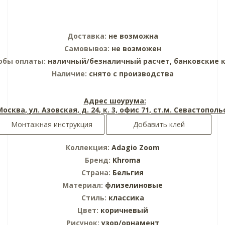
Доставка:
не возможна
Самовывоз:
не возможен
обы оплаты:
наличный/безналичный расчет, банковские 
Наличие:
снято с производства
Адрес шоурума:
 Москва, ул. Азовская, д. 24, к. 3, офис 71, ст.м. Севастопол
Монтажная инструкция
Добавить клей
Коллекция:
Adagio Zoom
Бренд:
Khroma
Страна:
Бельгия
Материал:
флизелиновые
Стиль:
классика
Цвет:
коричневый
Рисунок:
узор/орнамент