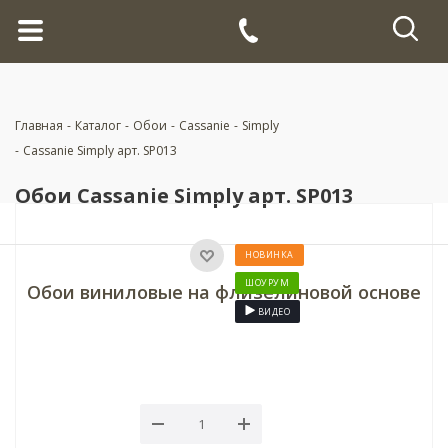
Главная
-
Каталог
-
Обои
-
Cassanie
-
Simply
-
Cassanie Simply арт. SP013
Обои Cassanie Simply арт. SP013
НОВИНКА
ШОУРУМ
Обои виниловые на флизелиновой основе
ВИДЕО