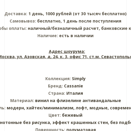
Доставка:
1 день, 1000 рублей (от 30 тысяч бесплатно)
Самовывоз:
бесплатно, 1 день после поступления
обы оплаты:
наличный/безналичный расчет, банковские 
Наличие:
есть в наличии
Адрес шоурума:
 Москва, ул. Азовская, д. 24, к. 3, офис 71, ст.м. Севастопол
Коллекция:
Simply
Бренд:
Cassanie
Страна:
Италия
Материал:
винил на флизелине
антивандальные
ль:
модерн,
хайтек/минимализм,
лофт,
модные,
совреме
Цвет:
бежевый
нотонные без рисунка,
эффект крашенных стен,
без подб
Поверхность:
полуматовая