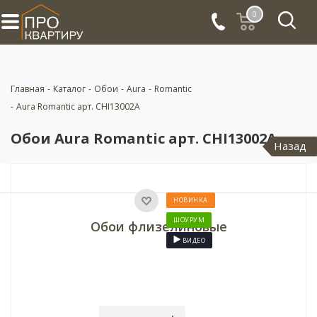
0
Главная
-
Каталог
-
Обои
-
Aura
-
Romantic
-
Aura Romantic арт. CHI13002A
Обои Aura Romantic арт. CHI13002A
Назад
НОВИНКА
ШОУРУМ
Обои флизелиновые
ВИДЕО