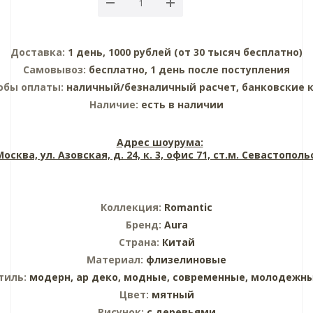
Доставка:
1 день, 1000 рублей (от 30 тысяч бесплатно)
Самовывоз:
бесплатно, 1 день после поступления
обы оплаты:
наличный/безналичный расчет, банковские 
Наличие:
есть в наличии
Адрес шоурума:
 Москва, ул. Азовская, д. 24, к. 3, офис 71, ст.м. Севастопол
Коллекция:
Romantic
Бренд:
Aura
Страна:
Китай
Материал:
флизелиновые
тиль:
модерн,
ар деко,
модные,
современные,
молодежн
Цвет:
мятный
Рисунок:
с деревьями