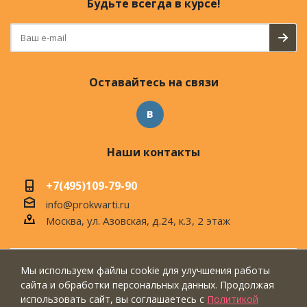
Будьте всегда в курсе!
Оставайтесь на связи
Наши контакты
+7(495)109-79-90
info@prokwarti.ru
Москва, ул. Азовская, д.24, к.3, 2 этаж
Мы используем файлы cookie для улучшения работы
© 2026 Магазин современного интерьера
сайта и обработки персональных данных. Продолжая
"ПроКвартиРу"
использовать сайт, вы соглашаетесь с
Политикой