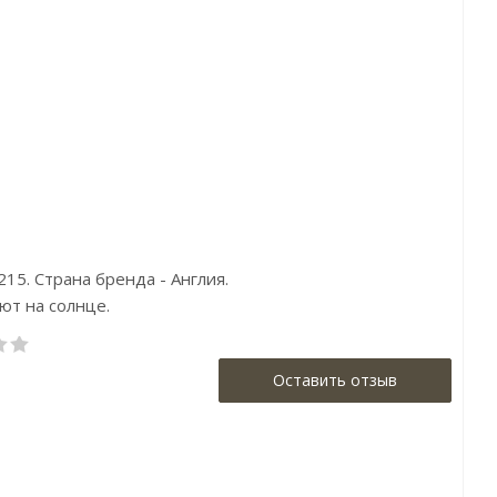
ртикул:FL2 007
Артикул:M1676
Артикул:FD2
Цена:10135р
Цена:10890р
Цена:1188
Бренд:Loymina
Бренд:Aura
Бренд:Aur
Страна:Россия
Страна:Англия
Страна:Анг
Размер:1х10,05
Размер:0,52х10,05
Размер:0,53х1
215. Страна бренда - Англия.
ют на солнце.
Оставить отзыв