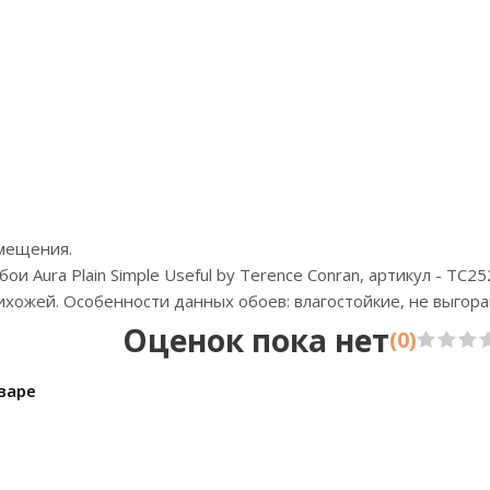
Артикул:IMG11 007
А
Цена:13190р
Бренд:Loymina
Страна:Россия
Размер:1х10,05
омещения.
 Aura Plain Simple Useful by Terence Conran, артикул - TC25
ихожей. Особенности данных обоев: влагостойкие, не выгора
Оценок пока нет
(0)
варе