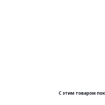
Артикул:V8 002/1
Ар
Цена:12395.00р
Це
Бренд:Loymina
Страна:Россия
Размер:1х10.05
C этим товаром по