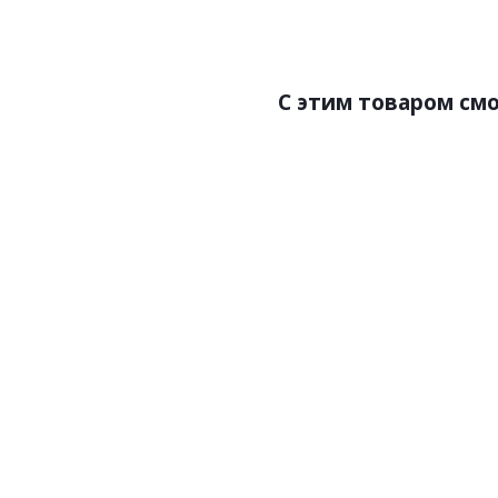
Размер:
Разме
С этим товаром см