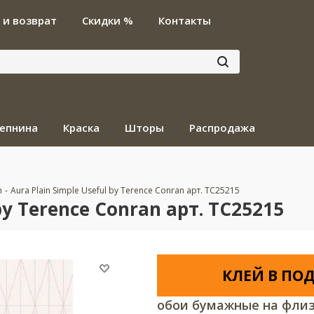
 и возврат
Скидки %
Контакты
епнина
Краска
Шторы
Распродажа
n
-
Aura Plain Simple Useful by Terence Conran арт. TC25215
by Terence Conran арт. TC25215
КЛЕЙ В ПОД
обои бумажные на флиз