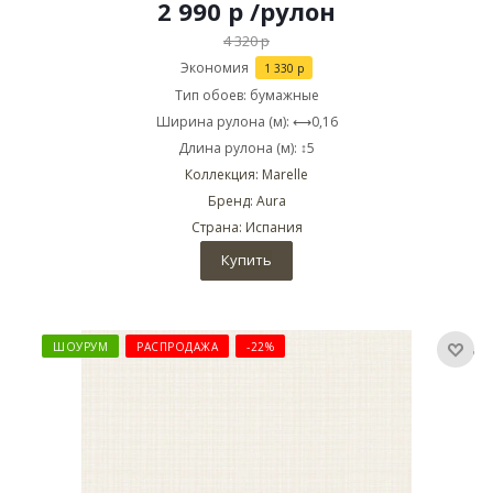
2 990
р
/рулон
4 320
р
Экономия
1 330
р
Тип обоев: бумажные
Ширина рулона (м): ⟷0,16
Длина рулона (м): ↕5
Коллекция: Marelle
Бренд: Aura
Страна: Испания
Купить
ШОУРУМ
РАСПРОДАЖА
-22%