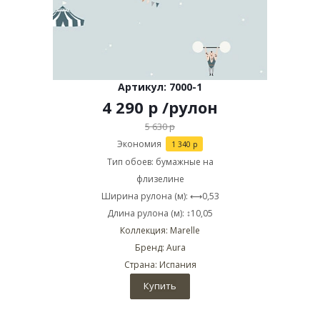
Артикул: 7000-1
4 290
р
/рулон
5 630
р
Экономия
1 340
р
Тип обоев: бумажные на
флизелине
Ширина рулона (м): ⟷0,53
Длина рулона (м): ↕10,05
Коллекция: Marelle
Бренд: Aura
Страна: Испания
Купить