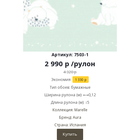
Артикул: 7503-1
2 990
р
/рулон
4 320
р
Экономия
1 330
р
Тип обоев: бумажные
Ширина рулона (м): ⟷0,12
Длина рулона (м): ↕5
Коллекция: Marelle
Бренд: Aura
Страна: Испания
Купить