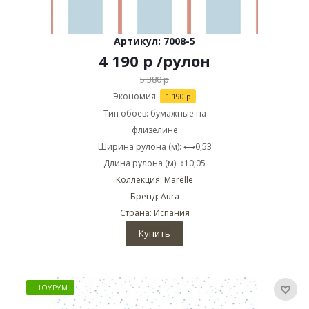
Артикул: 7008-5
4 190
р
/рулон
5 380
р
Экономия
1 190
р
Тип обоев: бумажные на
флизелине
Ширина рулона (м): ⟷0,53
Длина рулона (м): ↕10,05
Коллекция: Marelle
Бренд: Aura
Страна: Испания
Купить
ШОУРУМ