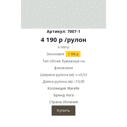
Артикул: 7007-1
4 190
р
/рулон
5 380
р
Экономия
1 190
р
Тип обоев: бумажные на
флизелине
Ширина рулона (м): ⟷0,53
Длина рулона (м): ↕10,05
Коллекция: Marelle
Бренд: Aura
Страна: Испания
Купить