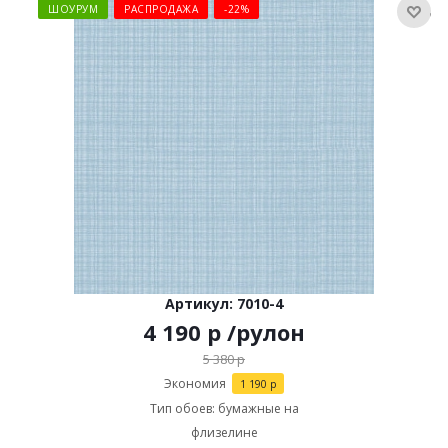
ШОУРУМ
РАСПРОДАЖА
-22%
Артикул: 7010-4
4 190
р
/рулон
5 380
р
Экономия
1 190
р
Тип обоев: бумажные на
флизелине