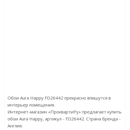
BQ4 006
Артикул:AF1962
Артикул:GA30304
4105р
Цена:13340р
Цена:12980р
oymina
Бренд:York
Бренд:Wallquest
Россия
Страна:Америка
Страна:Америка
1x10.05
Размер:0,686х8,2
Размер:0,68х8,23
Обои Aura Happy FD26442 прекрасно впишутся в
интерьер помещения.
Интернет-магазин «ПроквартиРу» предлагает купить
обои Aura Happy, артикул - FD26442. Страна бренда -
Англия.