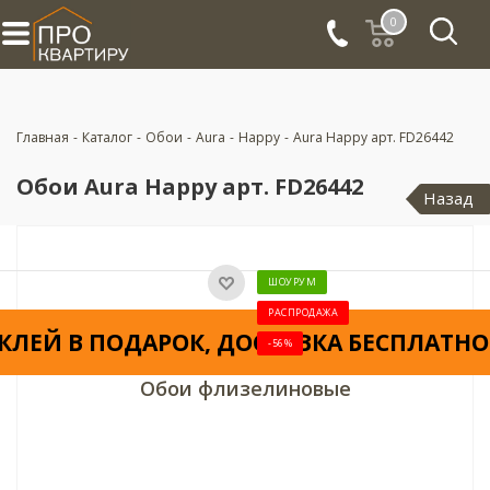
0
Главная
-
Каталог
-
Обои
-
Aura
-
Happy
-
Aura Happy арт. FD26442
Обои Aura Happy арт. FD26442
Назад
ШОУРУМ
РАСПРОДАЖА
КЛЕЙ В ПОДАРОК, ДОСТАВКА БЕСПЛАТНО
-56%
Обои флизелиновые