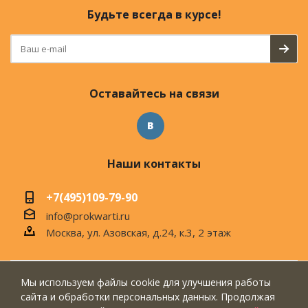
Будьте всегда в курсе!
Оставайтесь на связи
Наши контакты
+7(495)109-79-90
info@prokwarti.ru
Москва, ул. Азовская, д.24, к.3, 2 этаж
Мы используем файлы cookie для улучшения работы
© 2026 Магазин современного интерьера
сайта и обработки персональных данных. Продолжая
"ПроКвартиРу"