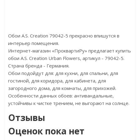
Страна:Россия
Ст
Размер:1292х193х8
Разме
Обои A.S. Creation 79042-5 прекрасно впишутся в
интерьер помещения.
Интернет-магазин «ПроквартиРу» предлагает купить
обои A.S. Creation Urban Flowers, артикул - 79042-5.
Страна бренда - Германия.
Обои подойдут для: для кухни, для спальни, для
гостиной, для коридора, для кабинета, для
загородного дома, для комнаты, для прихожей.
Особенности данных обоев: антивандальные,
устойчивы к чистке трением, не выгорают на солнце.
Отзывы
Оценок пока нет