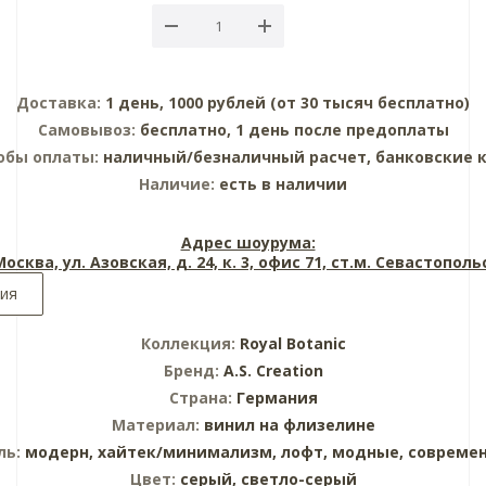
Доставка:
1 день, 1000 рублей (от 30 тысяч бесплатно)
Самовывоз:
бесплатно, 1 день после предоплаты
обы оплаты:
наличный/безналичный расчет, банковские 
Наличие:
есть в наличии
Адрес шоурума:
 Москва, ул. Азовская, д. 24, к. 3, офис 71, ст.м. Севастопол
ия
Коллекция:
Royal Botanic
Бренд:
A.S. Creation
Страна:
Германия
Материал:
винил на флизелине
ль:
модерн,
хайтек/минимализм,
лофт,
модные,
совреме
Цвет:
серый,
светло-серый