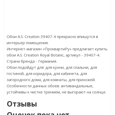
Бренд:Erismann
Бренд:Rasch
Бренд:Eri
Страна:Германия
Страна:Германия
Страна:Ге
Размер:1,06х10,05
Размер:1,06х10
Размер:1,
Обои A.S. Creation 39407-4 прекрасно впишутся в
интерьер помещения.
Интернет-магазин «ПроквартиРу» предлагает купить
обои A.S. Creation Royal Botanic, артикул - 39407-4.
Страна бренда - Германия.
Обои подойдут для: для кухни, для спальни, для
гостиной, для коридора, для кабинета, для
загородного дома, для комнаты, для прихожей.
Особенности данных обоев: антивандальные,
устойчивы к чистке трением, не выгорают на солнце.
Отзывы
Оценок пока нет