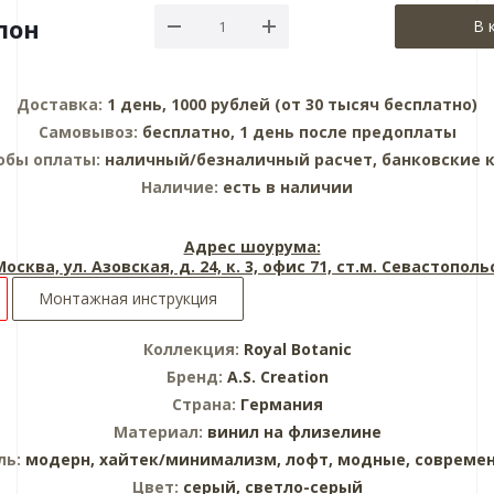
лон
В 
Доставка:
1 день, 1000 рублей (от 30 тысяч бесплатно)
Самовывоз:
бесплатно, 1 день после предоплаты
обы оплаты:
наличный/безналичный расчет, банковские 
Наличие:
есть в наличии
Адрес шоурума:
 Москва, ул. Азовская, д. 24, к. 3, офис 71, ст.м. Севастопол
Монтажная инструкция
Коллекция:
Royal Botanic
Бренд:
A.S. Creation
Страна:
Германия
Материал:
винил на флизелине
ль:
модерн,
хайтек/минимализм,
лофт,
модные,
совреме
Цвет:
серый,
светло-серый