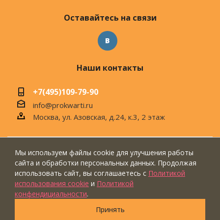
Оставайтесь на связи
Наши контакты
+7(495)109-79-90
info@prokwarti.ru
Москва, ул. Азовская, д.24, к.3, 2 этаж
Мы используем файлы cookie для улучшения работы
© 2026 Магазин современного интерьера
сайта и обработки персональных данных. Продолжая
"ПроКвартиРу"
использовать сайт, вы соглашаетесь с
Политикой
использования cookie
и
Политикой
конфендициальности
.
Принять