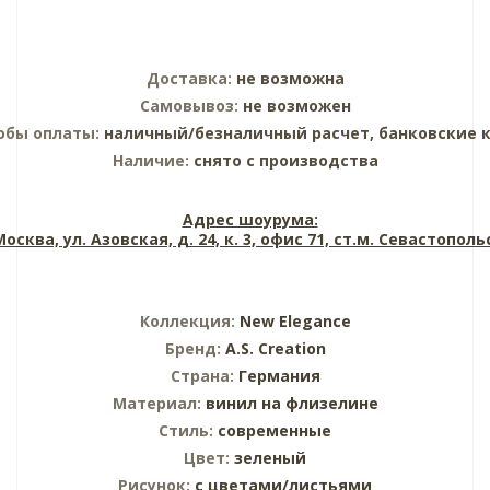
Доставка:
не возможна
Самовывоз:
не возможен
обы оплаты:
наличный/безналичный расчет, банковские 
Наличие:
снято с производства
Адрес шоурума:
 Москва, ул. Азовская, д. 24, к. 3, офис 71, ст.м. Севастопол
Коллекция:
New Elegance
Бренд:
A.S. Creation
Страна:
Германия
Материал:
винил на флизелине
Стиль:
современные
Цвет:
зеленый
Рисунок:
с цветами/листьями