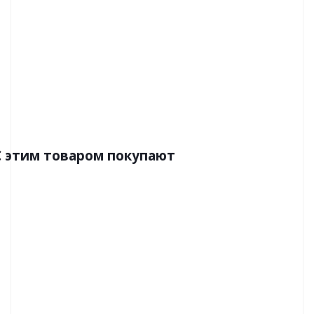
Артикул:39072-1
Цена:3070.00р
Бренд:A.S. Creation
Страна:Германия
Размер:0,53х10,05
C этим товаром покупают