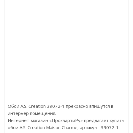
икул:Плитка кварц-виниловая SPC 6532 Дуб Франк
Цена:2448.00р/м2
Бренд:Floorwood
Страна:Китай
Размер:1220х228х5
Обои A.S. Creation 39072-1 прекрасно впишутся в
интерьер помещения.
Интернет-магазин «ПроквартиРу» предлагает купить
обои A.S. Creation Maison Charme, артикул - 39072-1.