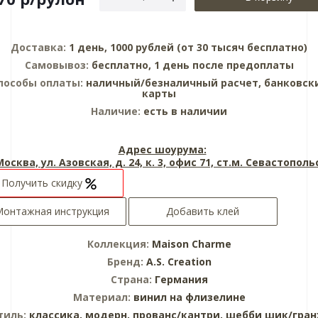
Доставка:
1 день, 1000 рублей (от 30 тысяч бесплатно)
Самовывоз:
бесплатно, 1 день после предоплаты
пособы оплаты:
наличный/безналичный расчет, банковск
карты
Наличие:
есть в наличии
Адрес шоурума:
 Москва, ул. Азовская, д. 24, к. 3, офис 71, ст.м. Севастопол
Получить скидку
онтажная инструкция
Добавить клей
Коллекция:
Maison Charme
Бренд:
A.S. Creation
Страна:
Германия
Материал:
винил на флизелине
тиль:
классика,
модерн,
прованс/кантри,
шебби шик/гран