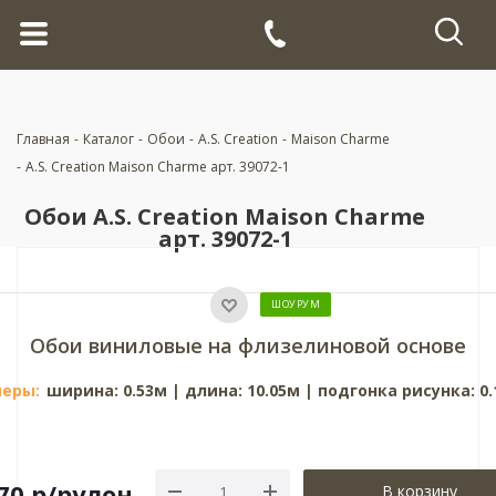
Главная
-
Каталог
-
Обои
-
A.S. Creation
-
Maison Charme
-
A.S. Creation Maison Charme арт. 39072-1
Обои A.S. Creation Maison Charme
арт. 39072-1
ШОУРУМ
Обои виниловые на флизелиновой основе
еры:
ширина: 0.53м | длина: 10.05м | подгонка рисунка: 0.
70
р
/рулон
В корзину