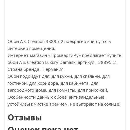
ренд:FirstFloor
Бренд:Decomaster
Бренд:Per
Страна:Китай
Страна:Россия
Страна:К
Размер:
Размер:20х10х2900
Размер:82х1
Обои A.S. Creation 38895-2 прекрасно впишутся в
интерьер помещения.
Интернет-магазин «ПроквартиРу» предлагает купить
обои A.S. Creation Luxury Damask, артикул - 38895-2.
Страна бренда - Германия.
Обои подойдут для: для кухни, для спальни, для
гостиной, для коридора, для кабинета, для
загородного дома, для комнаты, для прихожей.
Особенности данных обоев: антивандальные,
устойчивы к чистке трением, не выгорают на солнце.
Отзывы
Оценок пока нет