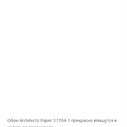
м 8мм.
Артикул:D4754 Дуб Хелла
Артикул:D
Цена:2590.00р/м2
Цена:633.
Бренд:Kronotex
Бренд:Decom
Страна:Германия
Страна:Ки
Размер:1380x193x8
Размер:60х8
Обои Architects Paper 37704-1 прекрасно впишутся в