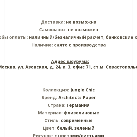
Доставка:
не возможна
Самовывоз:
не возможен
обы оплаты:
наличный/безналичный расчет, банковские 
Наличие:
снято с производства
Адрес шоурума:
 Москва, ул. Азовская, д. 24, к. 3, офис 71, ст.м. Севастопол
Коллекция:
Jungle Chic
Бренд:
Architects Paper
Страна:
Германия
Материал:
флизелиновые
Стиль:
современные
Цвет:
белый,
зеленый
Рисунок:
с цветами/листьями