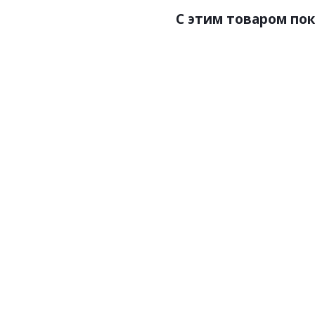
C этим товаром по
Артикул:P107
Артик