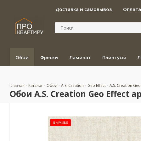
Доставка и самовывоз
Оплата
Обои
Фрески
Ламинат
Плинтусы
Л
Главная
-
Каталог
-
Обои
-
A.S. Creation
-
Geo Effect
-
A.S. Creation Geo
Обои A.S. Creation Geo Effect ар
В АРХИВЕ