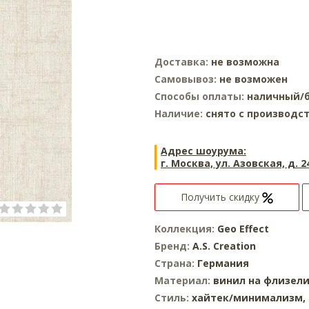
Доставка:
не возможна
Самовывоз:
не возможен
Способы оплаты:
наличный/б
Наличие:
снято с производс
Адрес шоурума:
г. Москва, ул. Азовская, д. 2
Получить скидку
Коллекция:
Geo Effect
Бренд:
A.S. Creation
Страна:
Германия
Материал:
винил на флизел
Стиль:
хайтек/минимализм,