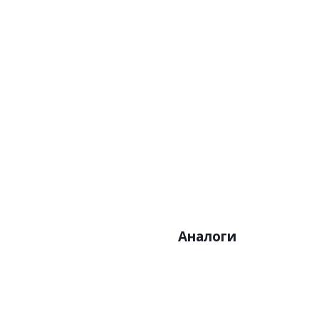
Артикул:38593-3
Цена:1750р
Бренд:A.S. Creation
Страна:Германия
Размер:0,53 х 10,05
Аналоги