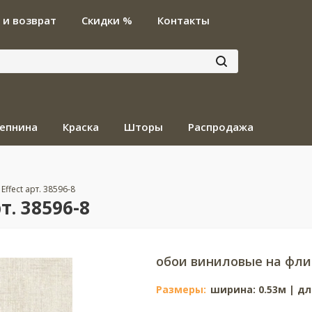
 и возврат
Скидки %
Контакты
епнина
Краска
Шторы
Распродажа
 Effect арт. 38596-8
т. 38596-8
обои виниловые на фли
Размеры:
ширина: 0.53м | дл