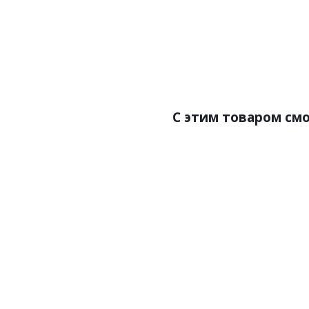
Цена:472.00р
Бренд:Perfect
Страна:Россия
Размер:50х15х2000
С этим товаром см