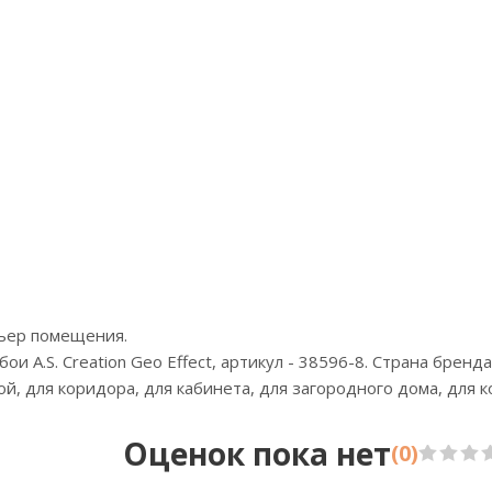
Артикул:610212
Арти
Цена:3900р
Це
Бренд:Makario
Бре
Страна:Китай
Стр
Размер:1,06х10
Разм
рьер помещения.
 A.S. Creation Geo Effect, артикул - 38596-8. Страна бренда
ной, для коридора, для кабинета, для загородного дома, для
Оценок пока нет
(0)