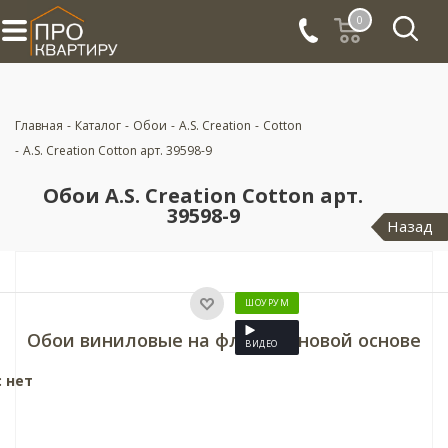
0
Главная
-
Каталог
-
Обои
-
A.S. Creation
-
Cotton
-
A.S. Creation Cotton арт. 39598-9
Обои A.S. Creation Cotton арт.
39598-9
Назад
ШОУРУМ
Обои виниловые на флизелиновой основе
ВИДЕО
: нет