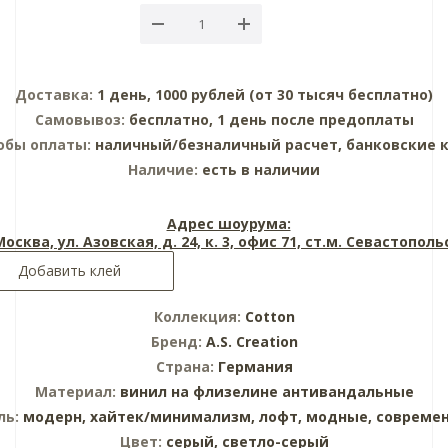
Доставка:
1 день, 1000 рублей (от 30 тысяч бесплатно)
Самовывоз:
бесплатно, 1 день после предоплаты
обы оплаты:
наличный/безналичный расчет, банковские 
Наличие:
есть в наличии
Адрес шоурума:
 Москва, ул. Азовская, д. 24, к. 3, офис 71, ст.м. Севастопол
Добавить клей
Коллекция:
Cotton
Бренд:
A.S. Creation
Страна:
Германия
Материал:
винил на флизелине
антивандальные
ль:
модерн,
хайтек/минимализм,
лофт,
модные,
совреме
Цвет:
серый,
светло-серый