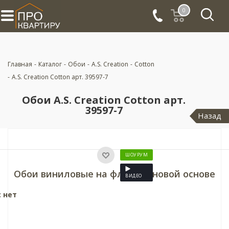
0
Главная
-
Каталог
-
Обои
-
A.S. Creation
-
Cotton
-
A.S. Creation Cotton арт. 39597-7
Обои A.S. Creation Cotton арт.
39597-7
Назад
ШОУРУМ
Обои виниловые на флизелиновой основе
ВИДЕО
: нет