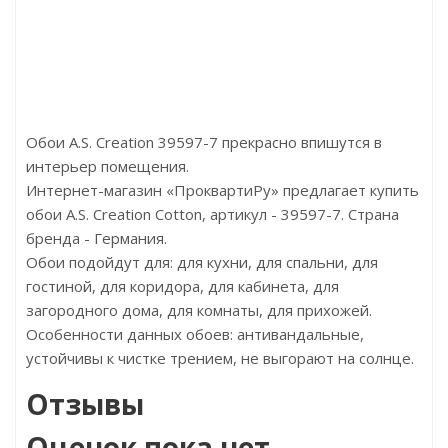
Бренд:Kronotex
Б
Страна:Германия
Размер:1845x188x12
Ра
Обои A.S. Creation 39597-7 прекрасно впишутся в
интерьер помещения.
Интернет-магазин «ПроквартиРу» предлагает купить
обои A.S. Creation Cotton, артикул - 39597-7. Страна
бренда - Германия.
Обои подойдут для: для кухни, для спальни, для
гостиной, для коридора, для кабинета, для
загородного дома, для комнаты, для прихожей.
Особенности данных обоев: антивандальные,
устойчивы к чистке трением, не выгорают на солнце.
Отзывы
Оценок пока нет