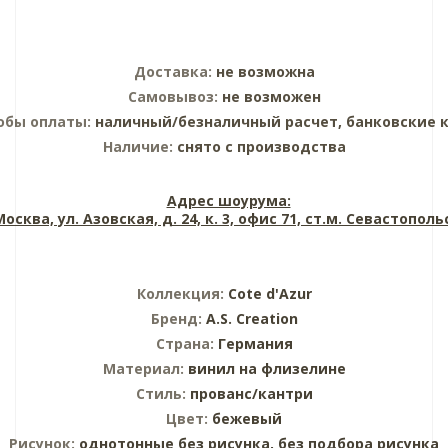
Доставка:
не возможна
Самовывоз:
не возможен
обы оплаты:
наличный/безналичный расчет, банковские 
Наличие:
снято с производства
Адрес шоурума:
 Москва, ул. Азовская, д. 24, к. 3, офис 71, ст.м. Севастопол
Коллекция:
Cote d'Azur
Бренд:
A.S. Creation
Страна:
Германия
Материал:
винил на флизелине
Стиль:
прованс/кантри
Цвет:
бежевый
Рисунок:
однотонные без рисунка,
без подбора рисунка